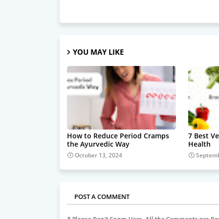
YOU MAY LIKE
How to Reduce Period Cramps
7 Best V
the Ayurvedic Way
Health
October 13, 2024
Septemb
POST A COMMENT
* Please Don't Spam Here. All the Comments are R