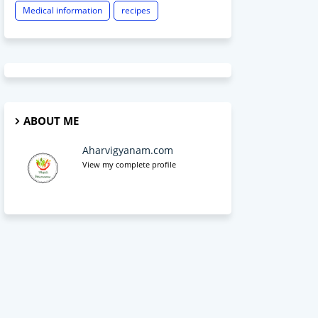
Medical information
recipes
ABOUT ME
Aharvigyanam.com
View my complete profile